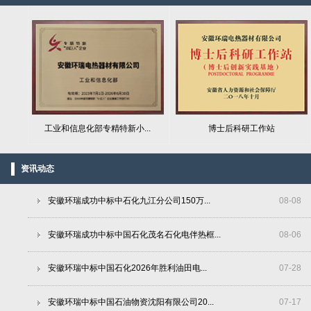
工业和信息化部专精特新小...
博士后科研工作站
资讯动态
安徽环瑞成功中标中石化九江分公司150万...
08
-
08
安徽环瑞成功中标中国石化茂名石化电伴热框...
08
-
06
安徽环瑞中标中国石化2026年胜利油田电...
07
-
28
安徽环瑞中标中国石油物资沈阳有限公司20...
07
-
17