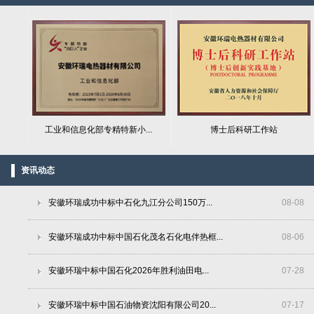
工业和信息化部专精特新小...
博士后科研工作站
资讯动态
安徽环瑞成功中标中石化九江分公司150万...
08
-
08
安徽环瑞成功中标中国石化茂名石化电伴热框...
08
-
06
安徽环瑞中标中国石化2026年胜利油田电...
07
-
28
安徽环瑞中标中国石油物资沈阳有限公司20...
07
-
17