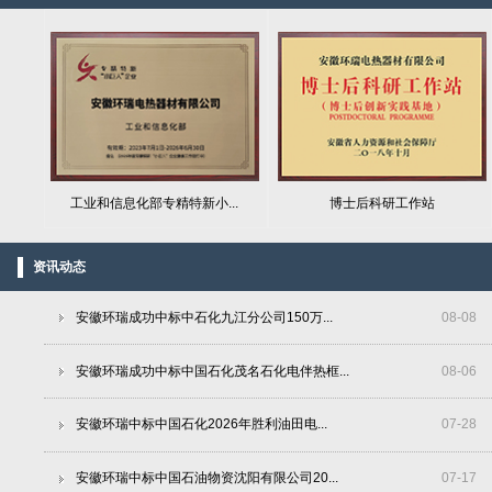
工业和信息化部专精特新小...
博士后科研工作站
资讯动态
安徽环瑞成功中标中石化九江分公司150万...
08
-
08
安徽环瑞成功中标中国石化茂名石化电伴热框...
08
-
06
安徽环瑞中标中国石化2026年胜利油田电...
07
-
28
安徽环瑞中标中国石油物资沈阳有限公司20...
07
-
17